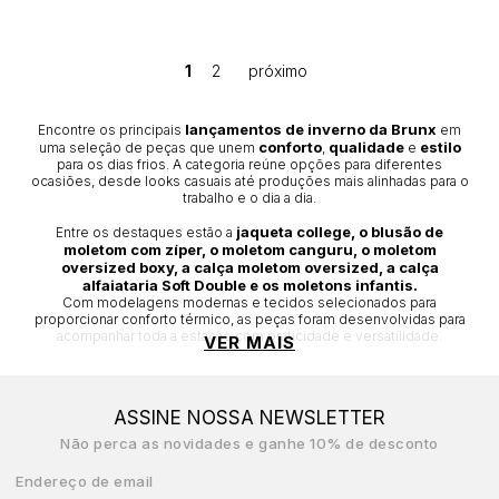
1
2
lançamentos de inverno da Brunx
Encontre os principais
em
conforto
qualidade
estilo
uma seleção de peças que unem
,
e
para os dias frios. A categoria reúne opções para diferentes
ocasiões, desde looks casuais até produções mais alinhadas para o
trabalho e o dia a dia.
jaqueta college, o blusão de
Entre os destaques estão a
moletom com zíper, o moletom canguru, o moletom
oversized boxy, a calça moletom oversized, a calça
alfaiataria Soft Double e os moletons infantis.
Com modelagens modernas e tecidos selecionados para
proporcionar conforto térmico, as peças foram desenvolvidas para
acompanhar toda a estação com praticidade e versatilidade.
VER MAIS
Explore a coleção de inverno Brunx e encontre moletons, jaquetas
conforto
durabilidade
visual
e calças que combinam
,
e um
atual
para enfrentar o frio com estilo.
ASSINE NOSSA NEWSLETTER
Não perca as novidades e ganhe 10% de desconto
Endereço de email