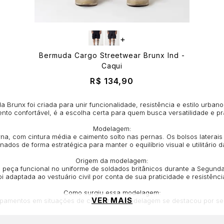
+
Bermuda Cargo Streetwear Brunx Ind -
Caqui
R$ 134,90
Brunx foi criada para unir funcionalidade, resistência e estilo urbano
to confortável, é a escolha certa para quem busca versatilidade e pra
Modelagem:
a, com cintura média e caimento solto nas pernas. Os bolsos laterais
nados de forma estratégica para manter o equilíbrio visual e utilitário 
Origem da modelagem:
eça funcional no uniforme de soldados britânicos durante a Segund
oi adaptada ao vestuário civil por conta de sua praticidade e resistênci
Como surgiu essa modelagem:
VER MAIS
ipamentos em situações de combate, a modelagem se destacou por seu
atou essa peça e a transformou em item essencial no guarda-roupa urba