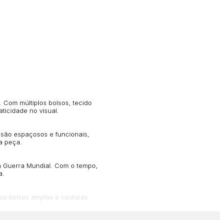
. Com múltiplos bolsos, tecido
ticidade no visual.
 são espaçosos e funcionais,
da peça.
a Guerra Mundial. Com o tempo,
a.
s bolsos amplos e costuras
no, unindo estilo e utilidade.