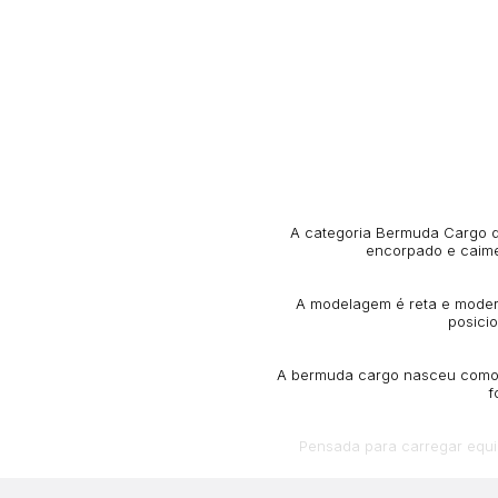
A categoria Bermuda Cargo da 
encorpado e caimen
A modelagem é reta e modern
posicio
A bermuda cargo nasceu como p
f
Pensada para carregar equ
reforçadas. O streetwear resg