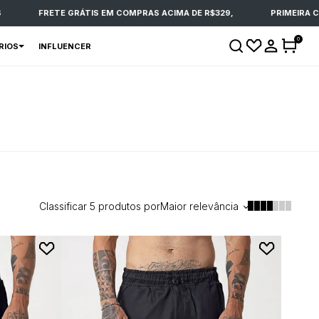
FRETE GRÁTIS EM COMPRAS ACIMA DE R$329,
PRIMEIRA CO
0
RIOS
INFLUENCER
Classificar
5
produtos por
Maior relevância