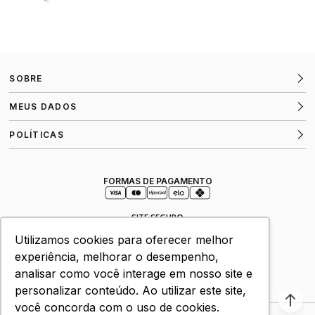
SOBRE
MEUS DADOS
POLÍTICAS
FORMAS DE PAGAMENTO
SITE SEGURO
Utilizamos cookies para oferecer melhor
experiência, melhorar o desempenho,
VERIFICADA POR
analisar como você interage em nosso site e
personalizar conteúdo. Ao utilizar este site,
você concorda com o uso de cookies.