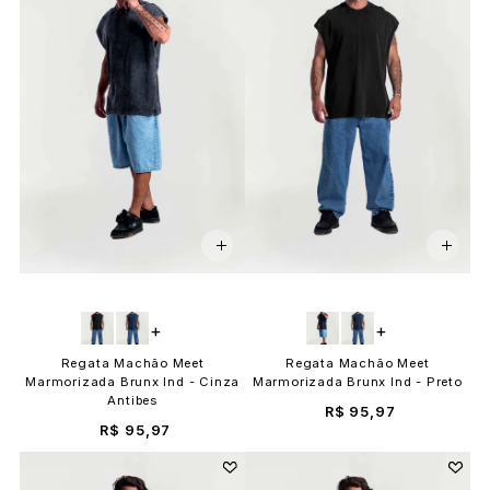
+
+
Regata Machão Meet
Regata Machão Meet
Marmorizada Brunx Ind - Cinza
Marmorizada Brunx Ind - Preto
Antibes
R$ 95,97
R$ 95,97