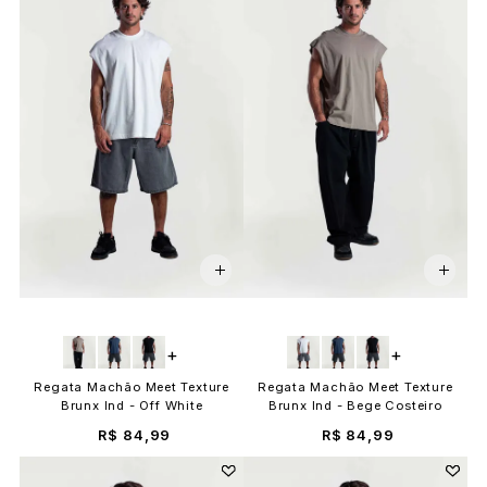
+
+
Regata Machão Meet Texture
Regata Machão Meet Texture
Brunx Ind - Off White
Brunx Ind - Bege Costeiro
R$ 84,99
R$ 84,99