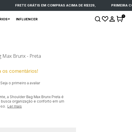
FRETE GRÁTIS EM COMPRAS ACIMA DE R$329,
PRIMEIRA COM
0
RIOS
INFLUENCER
g Max Brunx - Preta
a os comentários!
Seja o primeiro a avaliar
nte, a Shoulder Bag Max Brunx Preta é
m busca organização e conforto em um
oso.
Ler mais