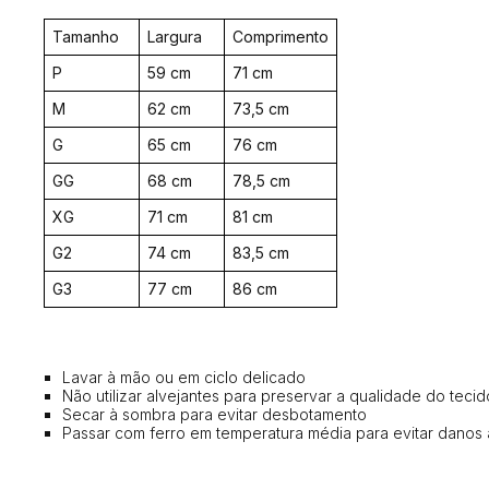
Tamanho
Largura
Comprimento
P
59 cm
71 cm
M
62 cm
73,5 cm
G
65 cm
76 cm
GG
68 cm
78,5 cm
XG
71 cm
81 cm
G2
74 cm
83,5 cm
G3
77 cm
86 cm
Lavar à mão ou em ciclo delicado
Não utilizar alvejantes para preservar a qualidade do tecid
Secar à sombra para evitar desbotamento
Passar com ferro em temperatura média para evitar danos 