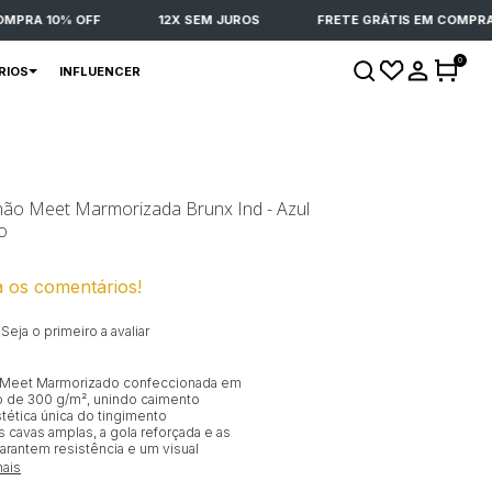
PRIMEIRA COMPRA 10% OFF
12X SEM JUROS
FRETE GRÁTIS
0
RIOS
INFLUENCER
ão Meet Marmorizada Brunx Ind - Azul
o
a os comentários!
Seja o primeiro a avaliar
 Meet Marmorizado confeccionada em
 de 300 g/m², unindo caimento
stética única do tingimento
 cavas amplas, a gola reforçada e as
garantem resistência e um visual
mais