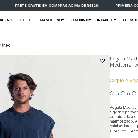
 SEM JUROS
FRETE GRÁTIS EM COMPRAS ACIMA DE R$329,
NVERNO
OUTLET
MASCULINO
FEMININO
INFANTIL
ACESSÓ
rrâneo
Regata Mach
Mediterrâne
Clique e vej
Regata Machão
algodão pesado
estruturado à e
marmorizado. As
bainhas largas 
autêntico.
Ler 