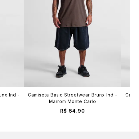
unx Ind -
Camiseta Basic Streetwear Brunx Ind -
Camis
Marrom Monte Carlo
R$ 64,90