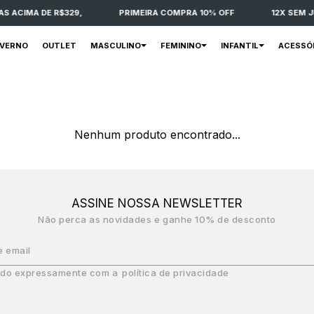
S ACIMA DE R$329,
PRIMEIRA COMPRA 10% OFF
12X SEM J
NVERNO
OUTLET
MASCULINO
FEMININO
INFANTIL
ACESSÓ
Nenhum produto encontrado...
ASSINE NOSSA NEWSLETTER
Não perca as novidades e ganhe 10% de desconto
e email
do expressamente com a
política de privacidade