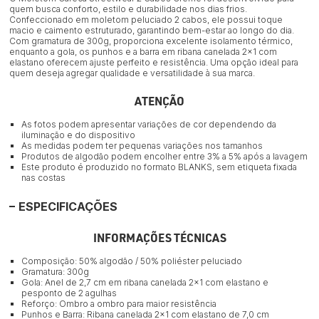
quem busca conforto, estilo e durabilidade nos dias frios.
Confeccionado em moletom peluciado 2 cabos, ele possui toque
macio e caimento estruturado, garantindo bem-estar ao longo do dia.
Com gramatura de 300g, proporciona excelente isolamento térmico,
enquanto a gola, os punhos e a barra em ribana canelada 2x1 com
elastano oferecem ajuste perfeito e resistência. Uma opção ideal para
quem deseja agregar qualidade e versatilidade à sua marca.
ATENÇÃO
As fotos podem apresentar variações de cor dependendo da
iluminação e do dispositivo
As medidas podem ter pequenas variações nos tamanhos
Produtos de algodão podem encolher entre 3% a 5% após a lavagem
Este produto é produzido no formato BLANKS, sem etiqueta fixada
nas costas
ESPECIFICAÇÕES
INFORMAÇÕES TÉCNICAS
Composição: 50% algodão / 50% poliéster peluciado
Gramatura: 300g
Gola: Anel de 2,7 cm em ribana canelada 2×1 com elastano e
pesponto de 2 agulhas
Reforço: Ombro a ombro para maior resistência
Punhos e Barra: Ribana canelada 2×1 com elastano de 7,0 cm