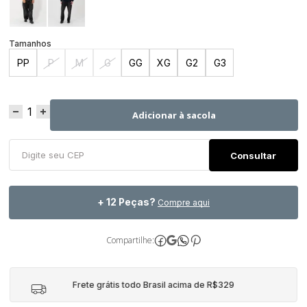
PP
P
M
G
GG
XG
G2
G3
Adicionar à sacola
+ 12 Peças?
Compre aqui
Compartilhe:
Frete grátis todo Brasil acima de R$329