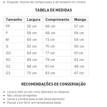
Etiqueta: Interna de composição e de tamanho no ombro
TABELA DE MEDIDAS
Tamanho
Largura
Comprimento
Manga
PP
56 cm
66 cm
57 cm
P
58 cm
68 cm
58 cm
M
60 cm
73 cm
59 cm
G
62 cm
75 cm
60 cm
GG
64 cm
77 cm
61 cm
XG
66 cm
79 cm
62 cm
G2
68 cm
81 cm
66 cm
G3
70 cm
83 cm
67 cm
RECOMENDAÇÕES DE CONSERVAÇÃO
Lavar à mão ou em ciclo delicado na máquina
Não utilizar alvejantes
Secar à sombra para evitar desbotamento
Passar com ferro em temperatura baixa