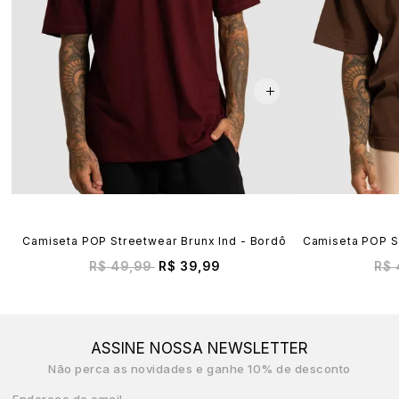
Camiseta POP Streetwear Brunx Ind - Bordô
Camiseta POP S
R$ 49,99
R$ 39,99
R$ 
ASSINE NOSSA NEWSLETTER
Não perca as novidades e ganhe 10% de desconto
Endereço de email