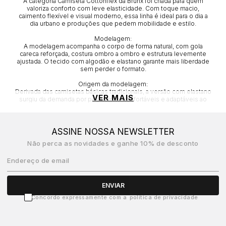
A categoria Camiseta Cottonflex da Brunx foi criada para quem
valoriza conforto com leve elasticidade. Com toque macio,
caimento flexível e visual moderno, essa linha é ideal para o dia a
dia urbano e produções que pedem mobilidade e estilo.
Modelagem:
A modelagem acompanha o corpo de forma natural, com gola
careca reforçada, costura ombro a ombro e estrutura levemente
ajustada. O tecido com algodão e elastano garante mais liberdade
sem perder o formato.
Origem da modelagem:
Derivada das camisetas básicas tradicionais, a versão com elastano
VER MAIS
surgiu da demanda por peças mais confortáveis e adaptáveis ao
movimento, especialmente no streetwear e na moda casual
contemporânea.
Como surgiu essa modelagem:
ASSINE NOSSA NEWSLETTER
Com a evolução dos tecidos tecnológicos e a busca por
Não perca as novidades e ganhe 10% de desconto
funcionalidade no vestir, surgiram peças que unem o visual clássico
ao conforto do stretch. A Brunx incorporou essa proposta em uma
camiseta versátil, urbana e com acabamento premium.
Endereço de email
ENVIAR
Concordo expressamente com a
política de privacidade