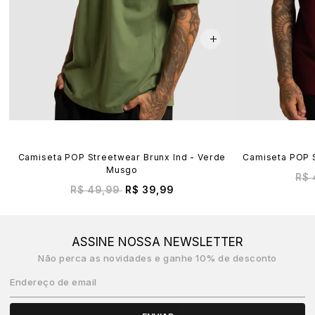
Camiseta POP Streetwear Brunx Ind - Verde
Camiseta POP S
Musgo
R$ 
R$ 49,99
R$ 39,99
ASSINE NOSSA NEWSLETTER
Não perca as novidades e ganhe 10% de desconto
Endereço de email