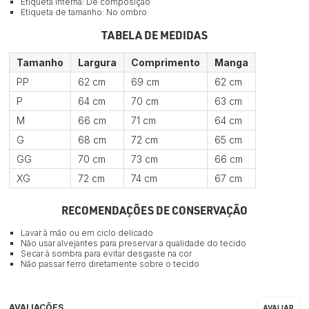
Etiqueta interna: De composição
Etiqueta de tamanho: No ombro
TABELA DE MEDIDAS
Tamanho
Largura
Comprimento
Manga
PP
62 cm
69 cm
62 cm
P
64 cm
70 cm
63 cm
M
66 cm
71 cm
64 cm
G
68 cm
72 cm
65 cm
GG
70 cm
73 cm
66 cm
XG
72 cm
74 cm
67 cm
RECOMENDAÇÕES DE CONSERVAÇÃO
Lavar à mão ou em ciclo delicado
Não usar alvejantes para preservar a qualidade do tecido
Secar à sombra para evitar desgaste na cor
Não passar ferro diretamente sobre o tecido