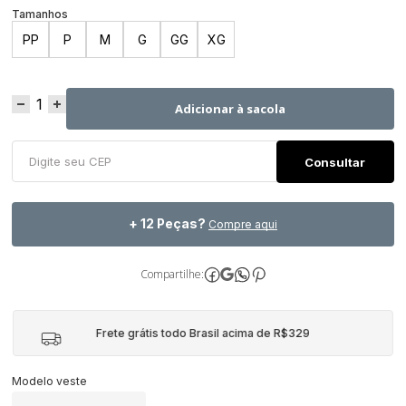
PP
P
M
G
GG
XG
Adicionar à sacola
+ 12 Peças?
Compre aqui
Compartilhe:
Frete grátis todo Brasil acima de R$329
Modelo veste