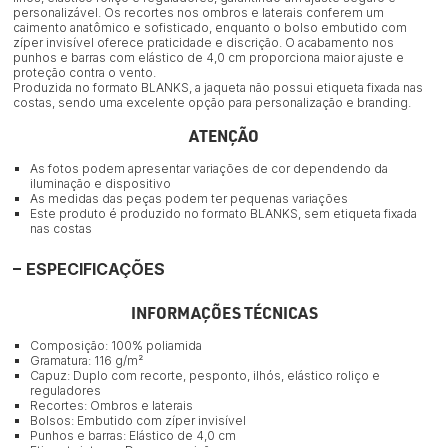
personalizável. Os recortes nos ombros e laterais conferem um
caimento anatômico e sofisticado, enquanto o bolso embutido com
zíper invisível oferece praticidade e discrição. O acabamento nos
punhos e barras com elástico de 4,0 cm proporciona maior ajuste e
proteção contra o vento.
Produzida no formato BLANKS, a jaqueta não possui etiqueta fixada nas
costas, sendo uma excelente opção para personalização e branding.
ATENÇÃO
As fotos podem apresentar variações de cor dependendo da
iluminação e dispositivo
As medidas das peças podem ter pequenas variações
Este produto é produzido no formato BLANKS, sem etiqueta fixada
nas costas
ESPECIFICAÇÕES
INFORMAÇÕES TÉCNICAS
Composição: 100% poliamida
Gramatura: 116 g/m²
Capuz: Duplo com recorte, pesponto, ilhós, elástico roliço e
reguladores
Recortes: Ombros e laterais
Bolsos: Embutido com zíper invisível
Punhos e barras: Elástico de 4,0 cm