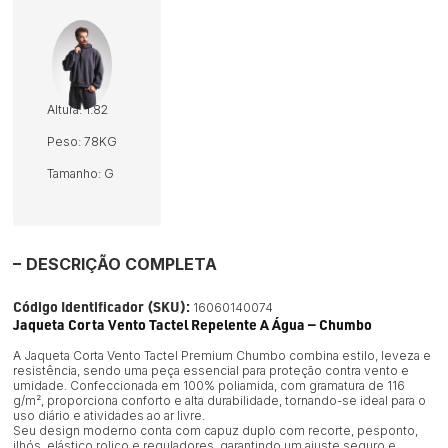
Altura: 1.82
Peso: 78KG
Tamanho: G
DESCRIÇÃO COMPLETA
Código Identificador (SKU):
16060140074
Jaqueta Corta Vento Tactel Repelente A Água — Chumbo
A Jaqueta Corta Vento Tactel Premium Chumbo combina estilo, leveza e
resistência, sendo uma peça essencial para proteção contra vento e
umidade. Confeccionada em 100% poliamida, com gramatura de 116
g/m², proporciona conforto e alta durabilidade, tornando-se ideal para o
uso diário e atividades ao ar livre.
Seu design moderno conta com capuz duplo com recorte, pesponto,
ilhós, elástico roliço e reguladores, garantindo um ajuste seguro e