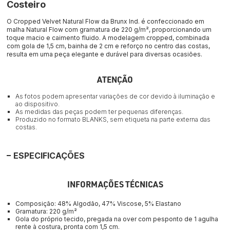
Costeiro
O Cropped Velvet Natural Flow da Brunx Ind. é confeccionado em 
malha Natural Flow com gramatura de 220 g/m², proporcionando um 
toque macio e caimento fluido. A modelagem cropped, combinada 
com gola de 1,5 cm, bainha de 2 cm e reforço no centro das costas, 
resulta em uma peça elegante e durável para diversas ocasiões.
ATENÇÃO
As fotos podem apresentar variações de cor devido à iluminação e
ao dispositivo.
As medidas das peças podem ter pequenas diferenças.
Produzido no formato BLANKS, sem etiqueta na parte externa das
costas.
ESPECIFICAÇÕES
INFORMAÇÕES TÉCNICAS
Composição: 48% Algodão, 47% Viscose, 5% Elastano
Gramatura: 220 g/m²
Gola do próprio tecido, pregada na over com pesponto de 1 agulha 
rente à costura, pronta com 1,5 cm.