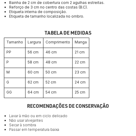
Bainha de 2 cm de cobertura com 2 agulhas estreitas.
Reforço de 3 cm no centro das costas (B.C).
Etiqueta interna de composição.
Etiqueta de tamanho localizada no ombro.
TABELA DE MEDIDAS
Tamanho
Largura
Comprimento
Manga
PP
56 cm
46 cm
21 cm
P
58 cm
48 cm
22 cm
M
60 cm
50 cm
23 cm
G
62 cm
52 cm
24 cm
GG
64 cm
54 cm
25 cm
RECOMENDAÇÕES DE CONSERVAÇÃO
Lavar à mão ou em ciclo delicado
Não usar alvejantes
Secar à sombra
Passar em temperatura baixa