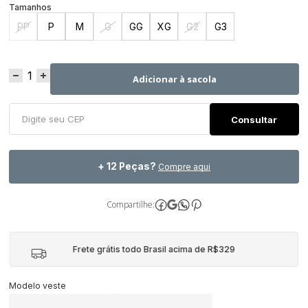
PP
P
M
G
GG
XG
G2
G3
Adicionar à sacola
+ 12 Peças?
Compre aqui
Compartilhe:
Frete grátis todo Brasil acima de R$329
Modelo veste