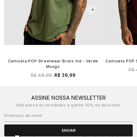
Camiseta POP Streetwear Brunx Ind - Verde
Camiseta POP S
Musgo
R$ 
R$ 49,99
R$ 39,99
ASSINE NOSSA NEWSLETTER
Não perca as novidades e ganhe 10% de desconto
Endereço de email
ENVIAR