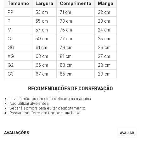
Tamanho
Largura
Comprimento
Manga
PP
53 cm
71 cm
22 cm
P
55 cm
73 cm
23 cm
M
57 cm
75 cm
24 cm
G
59 cm
77 cm
25 cm
GG
61 cm
79 cm
26 cm
XG
63 cm
81 cm
27 cm
G2
65 cm
83 cm
28 cm
G3
67 cm
85 cm
29 cm
RECOMENDAÇÕES DE CONSERVAÇÃO
Lavar à mão ou em ciclo delicado na máquina
Não utilizar alvejantes
Secar à sombra para evitar desbotamento
Passar com ferro em temperatura baixa