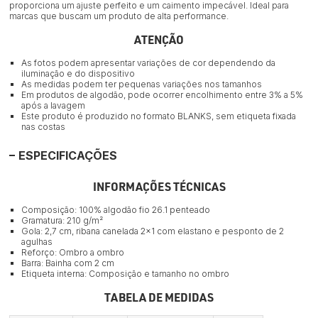
proporciona um ajuste perfeito e um caimento impecável. Ideal para
marcas que buscam um produto de alta performance.
ATENÇÃO
As fotos podem apresentar variações de cor dependendo da
iluminação e do dispositivo
As medidas podem ter pequenas variações nos tamanhos
Em produtos de algodão, pode ocorrer encolhimento entre 3% a 5%
após a lavagem
Este produto é produzido no formato BLANKS, sem etiqueta fixada
nas costas
ESPECIFICAÇÕES
INFORMAÇÕES TÉCNICAS
Composição: 100% algodão fio 26.1 penteado
Gramatura: 210 g/m²
Gola: 2,7 cm, ribana canelada 2×1 com elastano e pesponto de 2
agulhas
Reforço: Ombro a ombro
Barra: Bainha com 2 cm
Etiqueta interna: Composição e tamanho no ombro
TABELA DE MEDIDAS