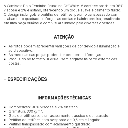
A Camiseta Polo Feminina Brunx Ind Off White. é confeccionada em 98%
viscose e 2% elastano, oferecendo um toque suave e caimento fluido.
O design inclui gola e peitilho de retilínea, peitilho transpassado com
acabamento quadrado, reforço nas costas e bainha precisa, resultando
em uma peça durável e com visual alinhado para diversas ocasiões.
ATENÇÃO
As fotos podem apresentar variações de cor devido à iluminação e
ao dispositivo.
As medidas das peças podem ter pequenas diferenças.
Produzido no formato BLANKS, sem etiqueta na parte externa das
costas.
ESPECIFICAÇÕES
INFORMAÇÕES TÉCNICAS
Composição: 98% viscose e 2% elastano.
Gramatura: 330 g/m².
Gola de retilínea para um acabamento clássico e estruturado.
Peitilho de retilínea com pesponto de 0,5 cm e 1 agulha.
Peitilho transpassado com acabamento quadrado.