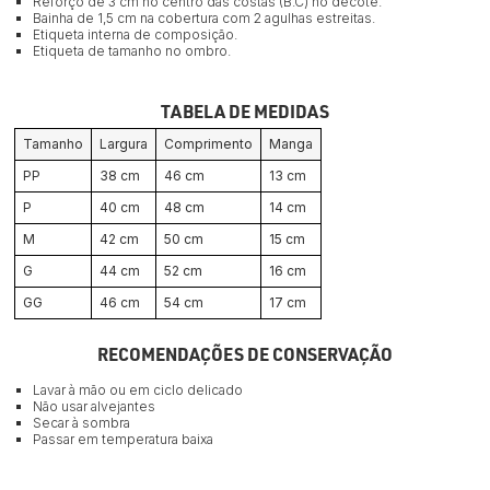
Reforço de 3 cm no centro das costas (B.C) no decote.
Bainha de 1,5 cm na cobertura com 2 agulhas estreitas.
Etiqueta interna de composição.
Etiqueta de tamanho no ombro.
TABELA DE MEDIDAS
Tamanho
Largura
Comprimento
Manga
PP
38 cm
46 cm
13 cm
P
40 cm
48 cm
14 cm
M
42 cm
50 cm
15 cm
G
44 cm
52 cm
16 cm
GG
46 cm
54 cm
17 cm
RECOMENDAÇÕES DE CONSERVAÇÃO
Lavar à mão ou em ciclo delicado
Não usar alvejantes
Secar à sombra
Passar em temperatura baixa