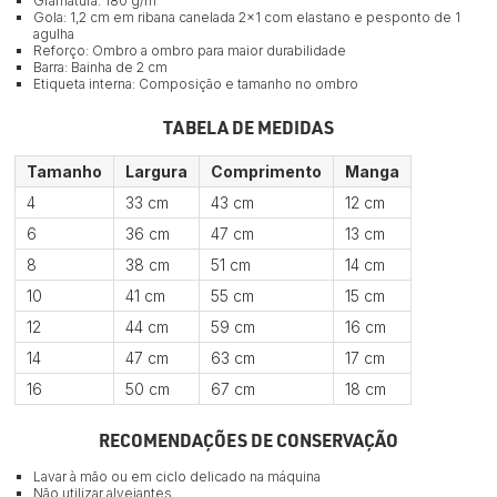
Gramatura: 180 g/m²
Gola: 1,2 cm em ribana canelada 2×1 com elastano e pesponto de 1
agulha
Reforço: Ombro a ombro para maior durabilidade
Barra: Bainha de 2 cm
Etiqueta interna: Composição e tamanho no ombro
TABELA DE MEDIDAS
Tamanho
Largura
Comprimento
Manga
4
33 cm
43 cm
12 cm
6
36 cm
47 cm
13 cm
8
38 cm
51 cm
14 cm
10
41 cm
55 cm
15 cm
12
44 cm
59 cm
16 cm
14
47 cm
63 cm
17 cm
16
50 cm
67 cm
18 cm
RECOMENDAÇÕES DE CONSERVAÇÃO
Lavar à mão ou em ciclo delicado na máquina
Não utilizar alvejantes