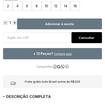
2
4
6
8
10
12
14
16
Adicionar à sacola
+ 12 Peças?
Compre aqui
Compartilhe:
Frete grátis todo Brasil acima de R$329
DESCRIÇÃO COMPLETA