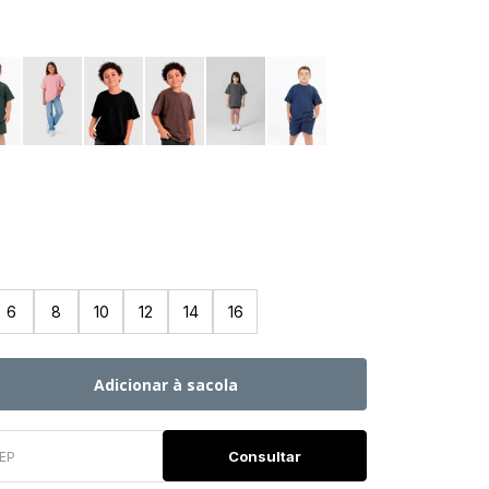
6
8
10
12
14
16
Adicionar à sacola