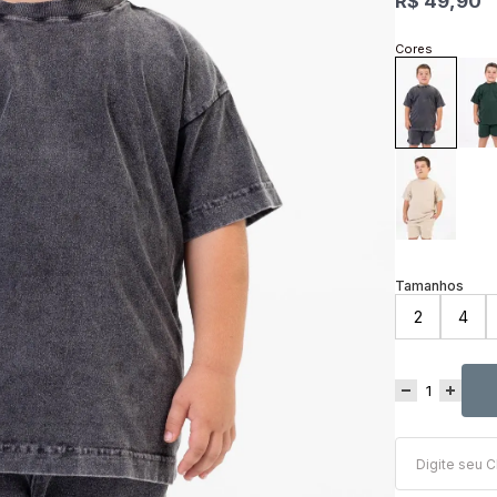
R$ 49,90
2
4