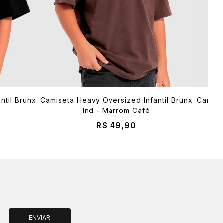
ntil Brunx
Camiseta Heavy Oversized Infantil Brunx
Camise
Ind - Marrom Café
R$ 49,90
ENVIAR