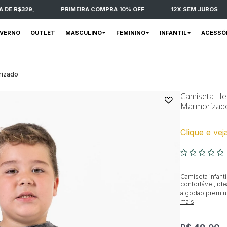
E R$329,
PRIMEIRA COMPRA 10% OFF
12X SEM JUROS
NVERNO
OUTLET
MASCULINO
FEMININO
INFANTIL
ACESSÓ
rizado
Camiseta Hea
Marmorizad
Clique e vej
Camiseta infant
confortável, ide
algodão premium
mais