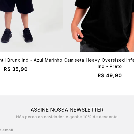
ntil Brunx Ind - Azul Marinho
Camiseta Heavy Oversized Infa
Ind - Preto
R$ 35,90
R$ 49,90
ASSINE NOSSA NEWSLETTER
Não perca as novidades e ganhe 10% de desconto
e email