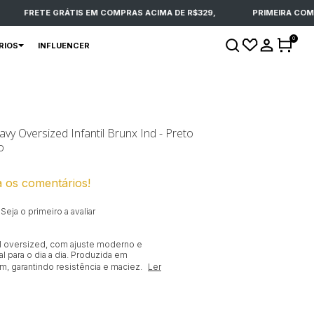
FRETE GRÁTIS EM COMPRAS ACIMA DE R$329,
PRIMEIRA COMPR
0
RIOS
INFLUENCER
vy Oversized Infantil Brunx Ind - Preto
o
a os comentários!
Seja o primeiro a avaliar
il oversized, com ajuste moderno e
al para o dia a dia. Produzida em
, garantindo resistência e maciez.
Ler