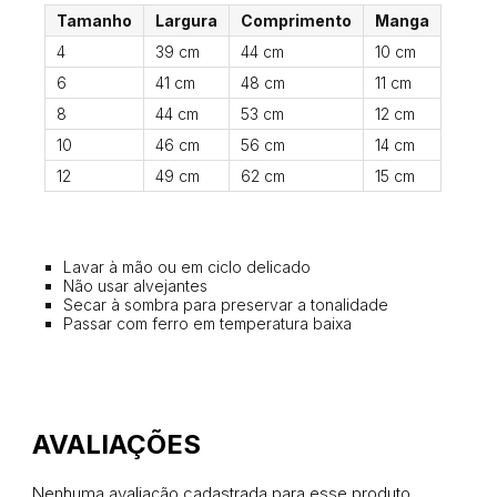
Tamanho
Largura
Comprimento
Manga
4
39 cm
44 cm
10 cm
6
41 cm
48 cm
11 cm
8
44 cm
53 cm
12 cm
10
46 cm
56 cm
14 cm
12
49 cm
62 cm
15 cm
Lavar à mão ou em ciclo delicado
Não usar alvejantes
Secar à sombra para preservar a tonalidade
Passar com ferro em temperatura baixa
Nenhuma avaliação cadastrada para esse produto.