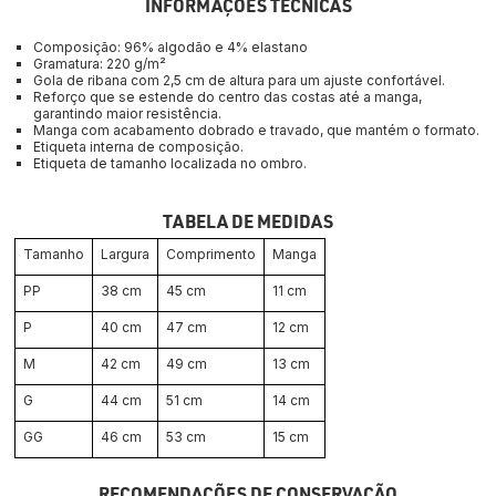
INFORMAÇÕES TÉCNICAS
Composição: 96% algodão e 4% elastano
Gramatura: 220 g/m²
Gola de ribana com 2,5 cm de altura para um ajuste confortável.
Reforço que se estende do centro das costas até a manga, 
garantindo maior resistência.
Manga com acabamento dobrado e travado, que mantém o formato.
Etiqueta interna de composição.
Etiqueta de tamanho localizada no ombro.
TABELA DE MEDIDAS
Tamanho
Largura
Comprimento
Manga
PP
38 cm
45 cm
11 cm
P
40 cm
47 cm
12 cm
M
42 cm
49 cm
13 cm
G
44 cm
51 cm
14 cm
GG
46 cm
53 cm
15 cm
RECOMENDAÇÕES DE CONSERVAÇÃO