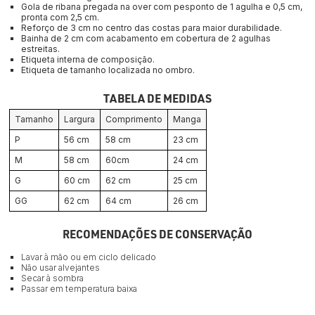
Gola de ribana pregada na over com pesponto de 1 agulha e 0,5 cm, 
pronta com 2,5 cm.
Reforço de 3 cm no centro das costas para maior durabilidade.
Bainha de 2 cm com acabamento em cobertura de 2 agulhas 
estreitas.
Etiqueta interna de composição.
Etiqueta de tamanho localizada no ombro.
TABELA DE MEDIDAS
Tamanho
Largura
Comprimento
Manga
P
56 cm
58 cm
23 cm
M
58 cm
60cm
24 cm
G
60 cm
62 cm
25 cm
GG
62 cm
64 cm
26 cm
RECOMENDAÇÕES DE CONSERVAÇÃO
Lavar à mão ou em ciclo delicado
Não usar alvejantes
Secar à sombra
Passar em temperatura baixa