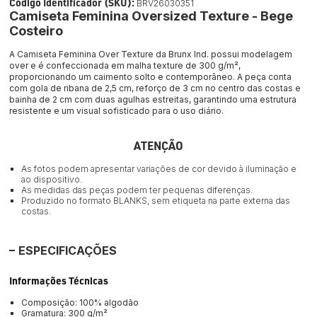
Código Identificador (SKU):
BRV26030351
Camiseta Feminina Oversized Texture - Bege
Costeiro
A Camiseta Feminina Over Texture da Brunx Ind. possui modelagem 
over e é confeccionada em malha texture de 300 g/m², 
proporcionando um caimento solto e contemporâneo. A peça conta 
com gola de ribana de 2,5 cm, reforço de 3 cm no centro das costas e 
bainha de 2 cm com duas agulhas estreitas, garantindo uma estrutura 
resistente e um visual sofisticado para o uso diário.
ATENÇÃO
As fotos podem apresentar variações de cor devido à iluminação e
ao dispositivo.
As medidas das peças podem ter pequenas diferenças.
Produzido no formato BLANKS, sem etiqueta na parte externa das
costas.
ESPECIFICAÇÕES
Informações Técnicas
Composição: 
100% algodão
Gramatura: 300 
g/m²