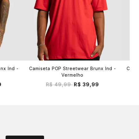
nx Ind -
Camiseta POP Streetwear Brunx Ind -
Cami
Vermelho
9
R$ 49,99
R$ 39,99