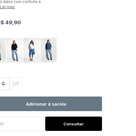
so diário com conforto e
Ler mais
R$ 49,90
G
GG
Adicionar à sacola