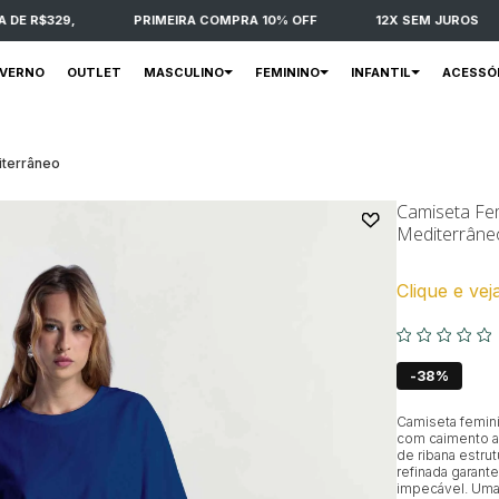
 R$329,
PRIMEIRA COMPRA 10% OFF
12X SEM JUROS
NVERNO
OUTLET
MASCULINO
FEMININO
INFANTIL
ACESSÓ
iterrâneo
Camiseta Fem
Mediterrâne
Clique e vej
38%
Camiseta femini
com caimento a
de ribana estrut
refinada garant
impecável. Uma 