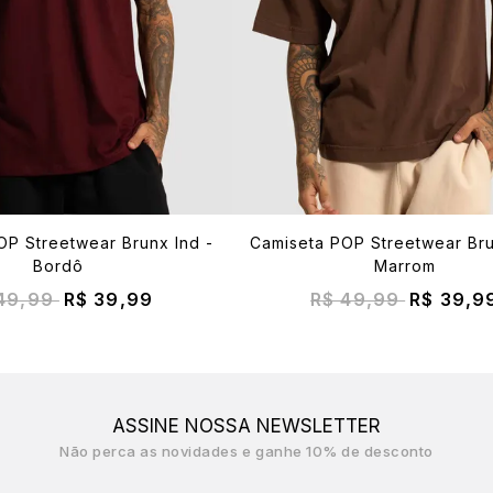
OP Streetwear Brunx Ind -
Camiseta POP Streetwear Bru
Bordô
Marrom
 49,99
R$ 39,99
R$ 49,99
R$ 39,9
ASSINE NOSSA NEWSLETTER
Não perca as novidades e ganhe 10% de desconto