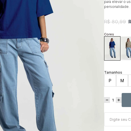
para elevar o u
personalidade.
R$ 80,99
P
M