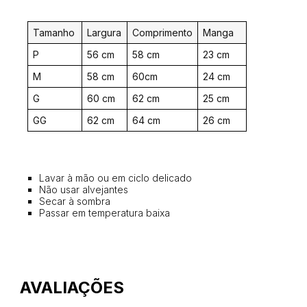
Tamanho
Largura
Comprimento
Manga
P
56 cm
58 cm
23 cm
M
58 cm
60cm
24 cm
G
60 cm
62 cm
25 cm
GG
62 cm
64 cm
26 cm
Lavar à mão ou em ciclo delicado
Não usar alvejantes
Secar à sombra
Passar em temperatura baixa