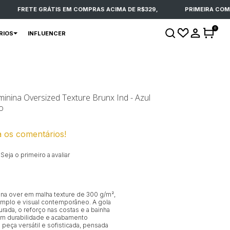
FRETE GRÁTIS EM COMPRAS ACIMA DE R$329,
PRIMEIRA COMPRA
0
RIOS
INFLUENCER
inina Oversized Texture Brunx Ind - Azul
o
a os comentários!
Seja o primeiro a avaliar
na over em malha texture de 300 g/m²,
mplo e visual contemporâneo. A gola
urada, o reforço nas costas e a bainha
em durabilidade e acabamento
peça versátil e sofisticada, pensada