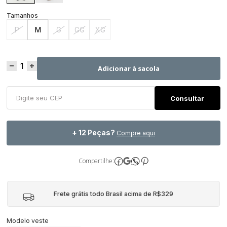
P
M
G
GG
XG
Adicionar à sacola
+ 12 Peças?
Compre aqui
Compartilhe:
Frete grátis todo Brasil acima de R$329
Modelo veste