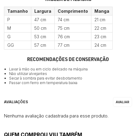
Tamanho
Largura
Comprimento
Manga
P
47 cm
74 cm
21 cm
M
50 cm
75 cm
22 cm
G
53 cm
76 cm
23 cm
GG
57 cm
77 cm
24 cm
RECOMENDAÇÕES DE CONSERVAÇÃO
Lavar à mão ou em ciclo delicado na máquina
Não utilizar alvejantes
Secar à sombra para evitar desbotamento
Passar com ferro em temperatura baixa
Nenhuma avaliação cadastrada para esse produto.
QUEM COMPROU VIU TAMBÉM