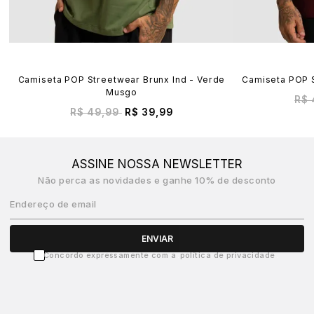
Camiseta POP Streetwear Brunx Ind - Verde
Camiseta POP S
Musgo
R$ 
R$ 49,99
R$ 39,99
ASSINE NOSSA NEWSLETTER
Não perca as novidades e ganhe 10% de desconto
Endereço de email
ENVIAR
Concordo expressamente com a
política de privacidade