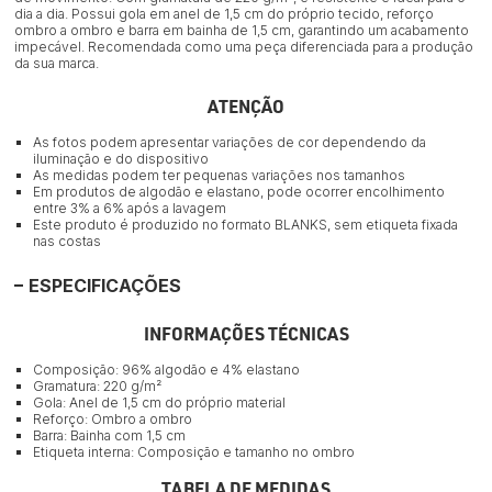
dia a dia. Possui gola em anel de 1,5 cm do próprio tecido, reforço
ombro a ombro e barra em bainha de 1,5 cm, garantindo um acabamento
impecável. Recomendada como uma peça diferenciada para a produção
da sua marca.
ATENÇÃO
As fotos podem apresentar variações de cor dependendo da
iluminação e do dispositivo
As medidas podem ter pequenas variações nos tamanhos
Em produtos de algodão e elastano, pode ocorrer encolhimento
entre 3% a 6% após a lavagem
Este produto é produzido no formato BLANKS, sem etiqueta fixada
nas costas
ESPECIFICAÇÕES
INFORMAÇÕES TÉCNICAS
Composição: 96% algodão e 4% elastano
Gramatura: 220 g/m²
Gola: Anel de 1,5 cm do próprio material
Reforço: Ombro a ombro
Barra: Bainha com 1,5 cm
Etiqueta interna: Composição e tamanho no ombro
TABELA DE MEDIDAS