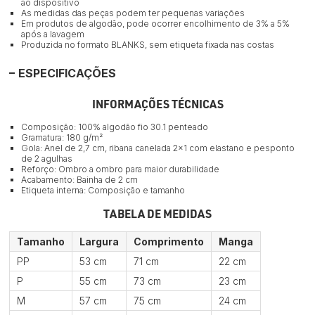
ao dispositivo
As medidas das peças podem ter pequenas variações
Em produtos de algodão, pode ocorrer encolhimento de 3% a 5%
após a lavagem
Produzida no formato BLANKS, sem etiqueta fixada nas costas
ESPECIFICAÇÕES
INFORMAÇÕES TÉCNICAS
Composição: 100% algodão fio 30.1 penteado
Gramatura: 180 g/m²
Gola: Anel de 2,7 cm, ribana canelada 2×1 com elastano e pesponto
de 2 agulhas
Reforço: Ombro a ombro para maior durabilidade
Acabamento: Bainha de 2 cm
Etiqueta interna: Composição e tamanho
TABELA DE MEDIDAS
Tamanho
Largura
Comprimento
Manga
PP
53 cm
71 cm
22 cm
P
55 cm
73 cm
23 cm
M
57 cm
75 cm
24 cm