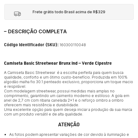
Frete grátis todo Brasil acima de R$329
DESCRIÇÃO COMPLETA
Código Identificador (SKU):
160300110048
Camiseta Basic Streetwear Brunx Ind — Verde Cipestre
A Camiseta Basic Streetwear é a escolha perfeita para quem busca
qualidade, conforto e um ótimo custo-benefício. Produzida em 100%
algodão malha fio 30.1 penteado exclusivo, proporciona um toque macio
e respirável.
Com modelagem streetwear, possui medidas mais amplas no
comprimento, garantindo um caimento moderno e estiloso. A gola em
anel de 2,7 cm com ribana canelada 2x1 e o reforço ombro a ombro
oferecem mais resistência e durabilidade.
Uma excelente opção para quem deseja iniciar a produção da sua marca
com um produto versátil e de alta qualidade.
ATENÇÃO
As fotos podem apresentar variações de cor devido à iluminação e