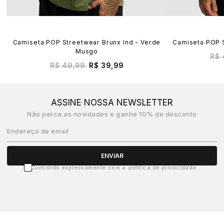
Camiseta POP Streetwear Brunx Ind - Verde
Camiseta POP S
Musgo
R$ 
R$ 49,99
R$ 39,99
ASSINE NOSSA NEWSLETTER
Não perca as novidades e ganhe 10% de desconto
Endereço de email
ENVIAR
Concordo expressamente com a
política de privacidade