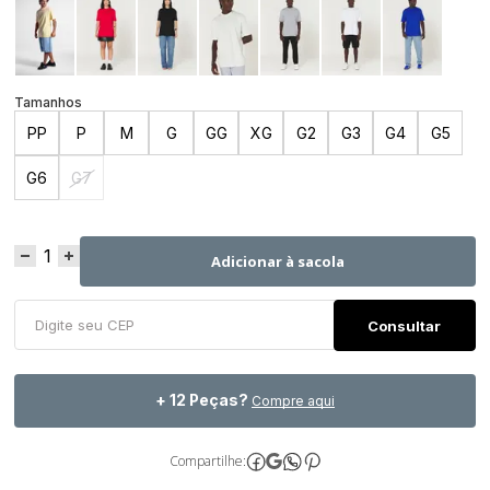
PP
P
M
G
GG
XG
G2
G3
G4
G5
G6
G7
Adicionar à sacola
+ 12 Peças?
Compre aqui
Compartilhe: