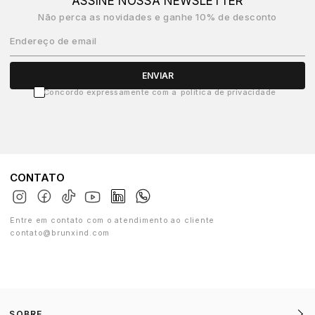
ASSINE NOSSA NEWSLETTER
Não perca as novidades e ganhe 10% de desconto
Endereço de email
ENVIAR
Concordo expressamente com a
política de privacidade
CONTATO
Entre em contato com o atendimento ao cliente
contato@brunxind.com
SOBRE