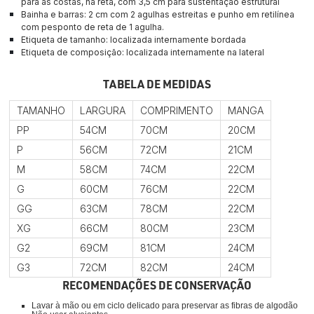
para as costas, na reta, com 3,5 cm para sustentação estrutural
Bainha e barras: 2 cm com 2 agulhas estreitas e punho em retilínea 
com pesponto de reta de 1 agulha.
Etiqueta de tamanho: 
localizada internamente bordada
Etiqueta de composição: 
localizada internamente na lateral
TABELA DE MEDIDAS
TAMANHO
LARGURA
COMPRIMENTO
MANGA
PP
54CM
70CM
20CM
P
56CM
72CM
21CM
M
58CM
74CM
22CM
G
60CM
76CM
22CM
GG
63CM
78CM
22CM
XG
66CM
80CM
23CM
G2
69CM
81CM
24CM
G3
72CM
82CM
24CM
RECOMENDAÇÕES DE CONSERVAÇÃO
Lavar à mão ou em ciclo delicado para preservar as fibras de algodão