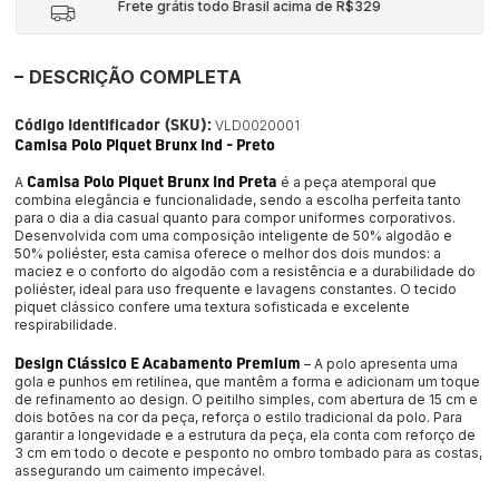
Frete grátis todo Brasil acima de R$329
DESCRIÇÃO COMPLETA
Código Identificador (SKU):
VLD0020001
Camisa Polo Piquet Brunx Ind - Preto
 Camisa Polo Piquet Brunx Ind Preta 
A
é a peça atemporal que 
combina elegância e funcionalidade, sendo a escolha perfeita tanto 
para o dia a dia casual quanto para compor uniformes corporativos. 
Desenvolvida com uma composição inteligente de 50% algodão e 
50% poliéster, esta camisa oferece o melhor dos dois mundos: a 
maciez e o conforto do algodão com a resistência e a durabilidade do 
poliéster, ideal para uso frequente e lavagens constantes. O tecido 
piquet clássico confere uma textura sofisticada e excelente 
respirabilidade.
Design Clássico E Acabamento Premium
 – A polo apresenta uma 
gola e punhos em retilínea, que mantêm a forma e adicionam um toque 
de refinamento ao design. O peitilho simples, com abertura de 15 cm e 
dois botões na cor da peça, reforça o estilo tradicional da polo. Para 
garantir a longevidade e a estrutura da peça, ela conta com reforço de 
3 cm em todo o decote e pesponto no ombro tombado para as costas, 
assegurando um caimento impecável.