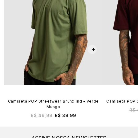
Camiseta POP Streetwear Brunx Ind - Verde
Camiseta POP S
Musgo
R$ 
R$ 49,99
R$ 39,99