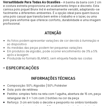
Versatilidade Para Todas As Ocasiões
 – A bainha da barra com 2 cm 
e costura estreita proporciona um acabamento limpo e discreto. Esta 
camisa polo piquet Brunx Ind é extremamente versátil, adaptando-se 
facilmente a diferentes ambientes. É a opção ideal para quem busca 
uma polo casual que transita bem entre o trabalho e o lazer, ou uma 
polo para uniforme que oferece conforto, durabilidade e uma imagem 
profissional.
ATENÇÃO
As fotos podem apresentar variações de cor devido à iluminação e
ao dispositivo
As medidas das peças podem ter pequenas variações
Em produtos de algodão, pode ocorrer encolhimento de 3% a 5%
após a lavagem
Produzida no formato BLANKS, sem etiqueta fixada nas costas
ESPECIFICAÇÕES
INFORMAÇÕES TÉCNICAS
Composição: 50% Algodão | 50% Poliéster
Gola: 
polo de retilínea
Peitilho: simples feito na reta com 1 agulha, abertura de 15 cm, peça 
retangular de 3 x 1 cm com 2 botões na cor da peça
Reforço: 3 cm em todo o decote e pesponto no ombro tombado 