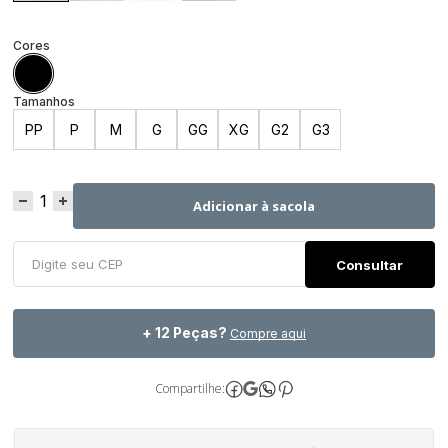
PP
P
M
G
GG
XG
G2
G3
Adicionar à sacola
+ 12 Peças?
Compre aqui
Compartilhe: