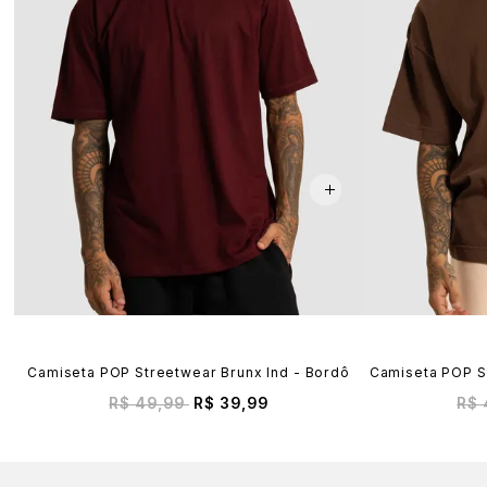
Camiseta POP Streetwear Brunx Ind - Bordô
Camiseta POP S
R$ 49,99
R$ 39,99
R$ 