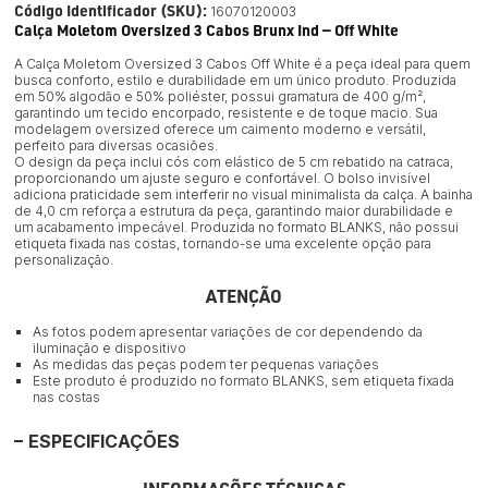
Código Identificador (SKU):
16070120003
Calça Moletom Oversized 3 Cabos Brunx Ind — Off White
A Calça Moletom Oversized 3 Cabos Off White é a peça ideal para quem
busca conforto, estilo e durabilidade em um único produto. Produzida
em 50% algodão e 50% poliéster, possui gramatura de 400 g/m²,
garantindo um tecido encorpado, resistente e de toque macio. Sua
modelagem oversized oferece um caimento moderno e versátil,
perfeito para diversas ocasiões.
O design da peça inclui cós com elástico de 5 cm rebatido na catraca,
proporcionando um ajuste seguro e confortável. O bolso invisível
adiciona praticidade sem interferir no visual minimalista da calça. A bainha
de 4,0 cm reforça a estrutura da peça, garantindo maior durabilidade e
um acabamento impecável. Produzida no formato BLANKS, não possui
etiqueta fixada nas costas, tornando-se uma excelente opção para
personalização.
ATENÇÃO
As fotos podem apresentar variações de cor dependendo da
iluminação e dispositivo
As medidas das peças podem ter pequenas variações
Este produto é produzido no formato BLANKS, sem etiqueta fixada
nas costas
ESPECIFICAÇÕES