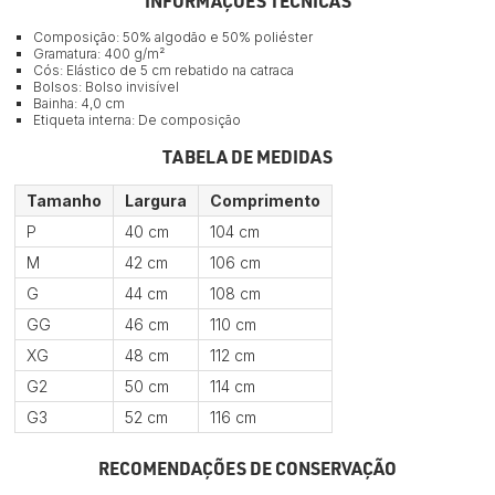
INFORMAÇÕES TÉCNICAS
Composição: 50% algodão e 50% poliéster
Gramatura: 400 g/m²
Cós: Elástico de 5 cm rebatido na catraca
Bolsos: Bolso invisível
Bainha: 4,0 cm
Etiqueta interna: De composição
TABELA DE MEDIDAS
Tamanho
Largura
Comprimento
P
40 cm
104 cm
M
42 cm
106 cm
G
44 cm
108 cm
GG
46 cm
110 cm
XG
48 cm
112 cm
G2
50 cm
114 cm
G3
52 cm
116 cm
RECOMENDAÇÕES DE CONSERVAÇÃO