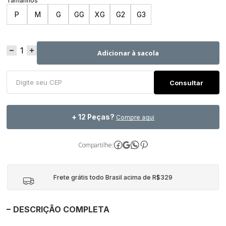
P
M
G
GG
XG
G2
G3
Adicionar à sacola
+ 12 Peças?
Compre aqui
Compartilhe:
Frete grátis todo Brasil acima de R$329
DESCRIÇÃO COMPLETA