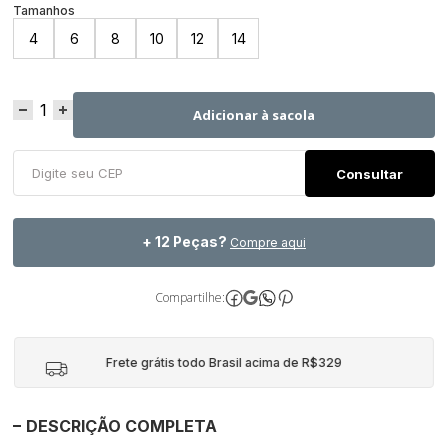
4
6
8
10
12
14
Adicionar à sacola
+ 12 Peças?
Compre aqui
Compartilhe:
Frete grátis todo Brasil acima de R$329
DESCRIÇÃO COMPLETA