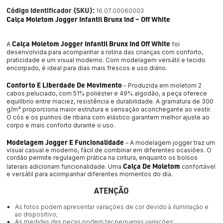
Código Identificador (SKU):
16.07.00060003
Calça Moletom Jogger Infantil Brunx Ind – Off White
Calça Moletom Jogger Infantil Brunx Ind Off White
A 
foi 
desenvolvida para acompanhar a rotina das crianças com conforto, 
praticidade e um visual moderno. Com modelagem versátil e tecido 
encorpado, é ideal para dias mais frescos e uso diário.
Conforto E Liberdade De Movimento
 – Produzida em moletom 2 
cabos peluciado, com 
51% poliéster e 49% algodão
, a peça oferece 
equilíbrio entre maciez, resistência e durabilidade. A gramatura de 300 
g/m² proporciona maior estrutura e sensação aconchegante ao vestir. 
O cós e os punhos de ribana com elástico garantem melhor ajuste ao 
corpo e mais conforto durante o uso.
Modelagem Jogger E Funcionalidade
 – A modelagem jogger traz um 
visual casual e moderno, fácil de combinar em diferentes ocasiões. O 
cordão permite regulagem prática na cintura, enquanto os bolsos 
Calça De Moletom
laterais adicionam funcionalidade. Uma 
 confortável 
e versátil para acompanhar diferentes momentos do dia.
ATENÇÃO
As fotos podem apresentar variações de cor devido à iluminação e
ao dispositivo;
As medidas das peças podem ter pequenas variações;