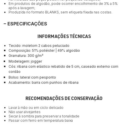
Em produtos de algodão, pode ocorrer encolhimento de 3% a 5%
após a lavagem;
Produzida no formato BLANKS, sem etiqueta fixada nas costas.
ESPECIFICAÇÕES
INFORMAÇÕES TÉCNICAS
Tecido: moletom 2 cabos
peluciado
Composição: 
51% poliéster | 49% algodão
Gramatura: 300 
g/m²
Modelagem: jogger
Cós: ribana com elástico rebatido de 5 cm, caseado externo com 
cordão
Bolso: lateral com pesponto
Acabamento: barra com punhos de ribana
RECOMENDAÇÕES DE CONSERVAÇÃO
Lavar à mão ou em ciclo delicado
Não usar alvejantes
Secar à sombra para preservar a tonalidade
Passar com ferro em temperatura baixa