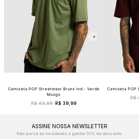
Camiseta POP Streetwear Brunx Ind - Verde
Camiseta POP S
Musgo
R$ 
R$ 49,99
R$ 39,99
ASSINE NOSSA NEWSLETTER
Não perca as novidades e ganhe 10% de desconto