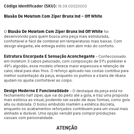
Código Identificador (SKU):
16.09.00020003
Blusão De Moletom Com Zíper Brunx Ind – Off White
Blusão De Moletom Com Zíper Brunx Ind 
Off White 
O 
foi 
desenvolvido para quem busca uma peça mais estruturada, 
confortável e fácil de combinar em temperaturas mais baixas. Com 
design elegante, ele entrega estilo sem abrir mão do conforto.
Estrutura Encorpada E Sensação Aconchegante
 – Confeccionado 
em moletom 3 cabos peluciado, com composição de 51% poliéster e 
49% algodão, esse modelo oferece maior espessura e retenção de 
calor, ideal para dias frios. O reforço aplicado nas costas contribui para 
melhor sustentação da peça, enquanto os punhos e a barra de ribana 
ajudam no ajuste confortável ao corpo.
Design Moderno E Funcionalidade
 – O destaque da peça está no 
fechamento half zíper, que vai do peito até a gola, e traz uma proposta 
mais estilosa ao visual, podendo ser usado de duas formas, como gola 
alta ou dobrada. O bolso embutido mantém a estética discreta, 
enquanto os acabamentos reforçados contribuem para um visual mais 
alinhado e durável. Uma opção versátil para compor produções 
casuais com personalidade.
ATENÇÃO