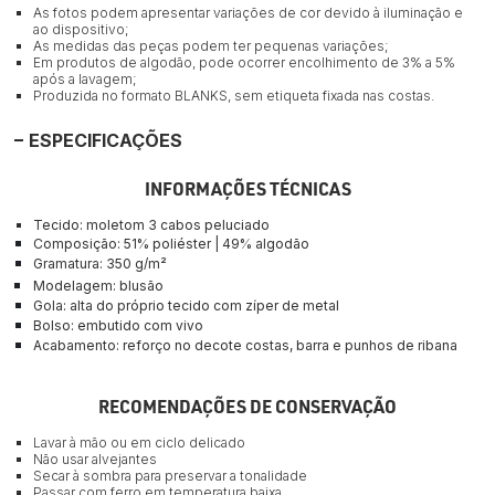
As fotos podem apresentar variações de cor devido à iluminação e
ao dispositivo;
As medidas das peças podem ter pequenas variações;
Em produtos de algodão, pode ocorrer encolhimento de 3% a 5%
após a lavagem;
Produzida no formato BLANKS, sem etiqueta fixada nas costas.
ESPECIFICAÇÕES
INFORMAÇÕES TÉCNICAS
Tecido: moletom
 3 cabos
peluciado
Composição: 
51% poliéster 
|
 49% algodão
Gramatura: 350 
g/m²
Modelagem: blusão
Gola: alta do próprio tecido com zíper de metal
Bolso: embutido com vivo 
Acabamento: reforço no decote costas, barra e punhos de ribana
RECOMENDAÇÕES DE CONSERVAÇÃO
Lavar à mão ou em ciclo delicado
Não usar alvejantes
Secar à sombra para preservar a tonalidade
Passar com ferro em temperatura baixa