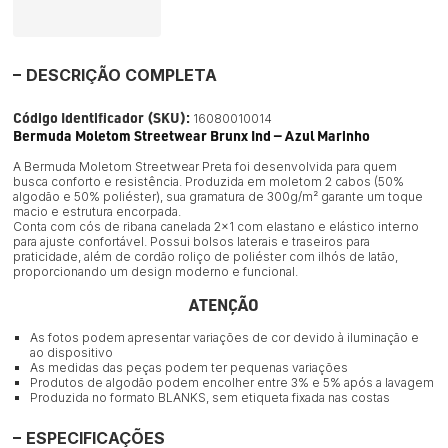
DESCRIÇÃO COMPLETA
Código Identificador (SKU):
16080010014
Bermuda Moletom Streetwear Brunx Ind — Azul Marinho
A Bermuda Moletom Streetwear Preta foi desenvolvida para quem
busca conforto e resistência. Produzida em moletom 2 cabos (50%
algodão e 50% poliéster), sua gramatura de 300g/m² garante um toque
macio e estrutura encorpada.
Conta com cós de ribana canelada 2×1 com elastano e elástico interno
para ajuste confortável. Possui bolsos laterais e traseiros para
praticidade, além de cordão roliço de poliéster com ilhós de latão,
proporcionando um design moderno e funcional.
ATENÇÃO
As fotos podem apresentar variações de cor devido à iluminação e
ao dispositivo
As medidas das peças podem ter pequenas variações
Produtos de algodão podem encolher entre 3% e 5% após a lavagem
Produzida no formato BLANKS, sem etiqueta fixada nas costas
ESPECIFICAÇÕES