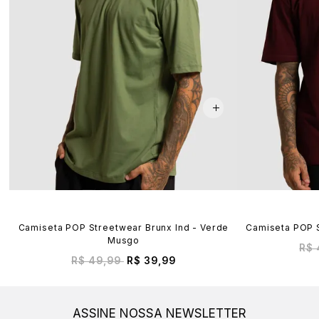
Camiseta POP Streetwear Brunx Ind - Verde
Camiseta POP S
Musgo
R$ 
R$ 49,99
R$ 39,99
ASSINE NOSSA NEWSLETTER