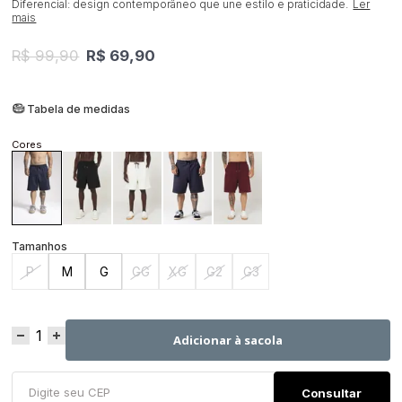
Diferencial: design contemporâneo que une estilo e praticidade.
Ler
mais
R$ 99,90
R$ 69,90
Tabela de medidas
P
M
G
GG
XG
G2
G3
Adicionar à sacola