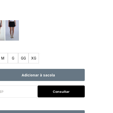
M
G
GG
XG
Adicionar à sacola