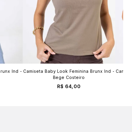
runx Ind -
Camiseta Baby Look Feminina Brunx Ind -
Camise
Bege Costeiro
R$ 64,00