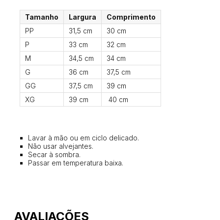
Tamanho
Largura
Comprimento
PP
31,5 cm
30 cm
P
33 cm
32 cm
M
34,5 cm
34 cm
G
36 cm
37,5 cm
GG
37,5 cm
39 cm
XG
39 cm
40 cm
Lavar à mão ou em ciclo delicado.
Não usar alvejantes.
Secar à sombra.
Passar em temperatura baixa.