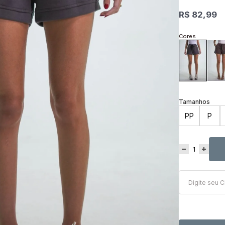
R$ 82,99
PP
P