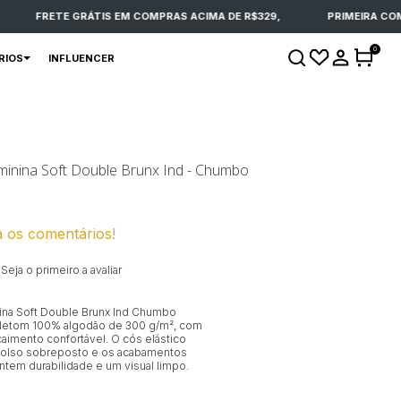
FRETE GRÁTIS EM COMPRAS ACIMA DE R$329,
PRIMEIRA COMPR
0
RIOS
INFLUENCER
inina Soft Double Brunx Ind - Chumbo
a os comentários!
Seja o primeiro a avaliar
na Soft Double Brunx Ind Chumbo
letom 100% algodão de 300 g/m², com
aimento confortável. O cós elástico
 bolso sobreposto e os acabamentos
ntem durabilidade e um visual limpo.