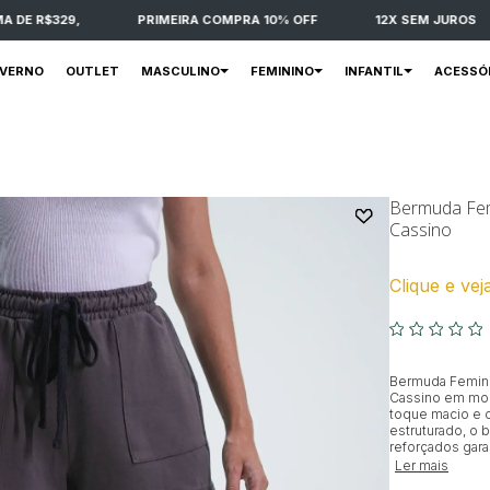
E R$329,
PRIMEIRA COMPRA 10% OFF
12X SEM JUROS
NVERNO
OUTLET
MASCULINO
FEMININO
INFANTIL
ACESSÓ
Bermuda Fem
Cassino
Clique e vej
Bermuda Femini
Cassino em mo
toque macio e c
estruturado, o
reforçados gara
Ler mais