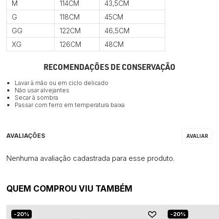
M
114CM
43,5CM
G
118CM
45CM
GG
122CM
46,5CM
XG
126CM
48CM
RECOMENDAÇÕES DE CONSERVAÇÃO
Lavar à mão ou em ciclo delicado
Não usar alvejantes
Secar à sombra
Passar com ferro em temperatura baixa
Nenhuma avaliação cadastrada para esse produto.
QUEM COMPROU VIU TAMBÉM
20%
20%