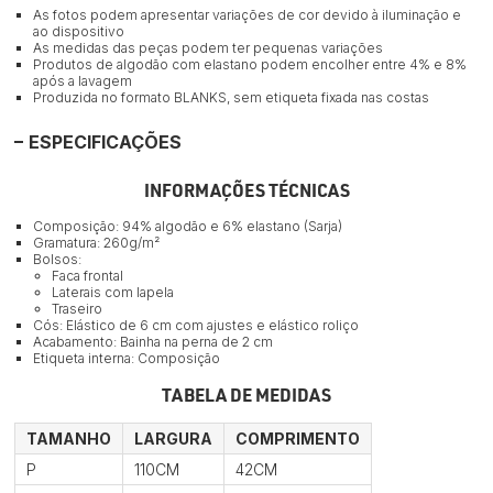
As fotos podem apresentar variações de cor devido à iluminação e
ao dispositivo
As medidas das peças podem ter pequenas variações
Produtos de algodão com elastano podem encolher entre 4% e 8%
após a lavagem
Produzida no formato BLANKS, sem etiqueta fixada nas costas
ESPECIFICAÇÕES
INFORMAÇÕES TÉCNICAS
Composição: 94% algodão e 6% elastano (Sarja)
Gramatura: 260g/m²
Bolsos:
Faca frontal
Laterais com lapela
Traseiro
Cós: Elástico de 6 cm com ajustes e elástico roliço
Acabamento: Bainha na perna de 2 cm
Etiqueta interna: Composição
TABELA DE MEDIDAS
TAMANHO
LARGURA
COMPRIMENTO
P
110CM
42CM