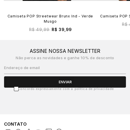
Camiseta POP Streetwear Brunx Ind - Verde
Camiseta POP S
Musgo
R$ 
R$ 49,99
R$ 39,99
ASSINE NOSSA NEWSLETTER
Não perca as novidades e ganhe 10% de desconto
Endereço de email
ENVIAR
Concordo expressamente com a
política de privacidade
CONTATO