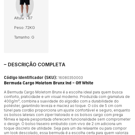
Altura: 1.87
Peso: 72KG
Tamanho: G
DESCRIÇÃO COMPLETA
Código Identificador (SKU):
16080350003
Bermuda Cargo Moletom Brunx Ind – Off White
A Bermuda Cargo Moletom Brunx é a escolha ideal para quem busca
conforto, praticidade e um visual moderno. Produzida com gramatura de
400g/m², combina a suavidade do algodão com a durabilidade do
poliéster, garantindo leveza e maciez ao toque. O cós de 5 cm com
túnel para cordão proporciona um ajuste confortável e seguro, enquanto
os bolsos laterais com zíper tratorado e os bolsos cargo com prega
fêmea e lapela pespontada oferecem funcionalidade sem comprometer
o design. O bolso traseiro embutido com vivo de 2 cm adiciona um
toque discreto de utilidade. Seja para um dia relaxante ou para compor
um look descolado, essa bermuda é a escolha certa para quem valoriza