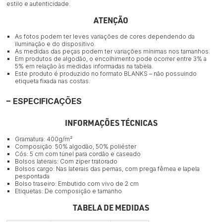
estilo e autenticidade.
ATENÇÃO
As fotos podem ter leves variações de cores dependendo da
iluminação e do dispositivo.
As medidas das peças podem ter variações mínimas nos tamanhos.
Em produtos de algodão, o encolhimento pode ocorrer entre 3% a
5% em relação às medidas informadas na tabela.
Este produto é produzido no formato BLANKS – não possuindo
etiqueta fixada nas costas.
ESPECIFICAÇÕES
INFORMAÇÕES TÉCNICAS
Gramatura: 400g/m²
Composição: 50% algodão, 50% poliéster
Cós: 5 cm com túnel para cordão e caseado
Bolsos laterais: Com zíper tratorado
Bolsos cargo: Nas laterais das pernas, com prega fêmea e lapela
pespontada
Bolso traseiro: Embutido com vivo de 2 cm
Etiquetas: De composição e tamanho
TABELA DE MEDIDAS