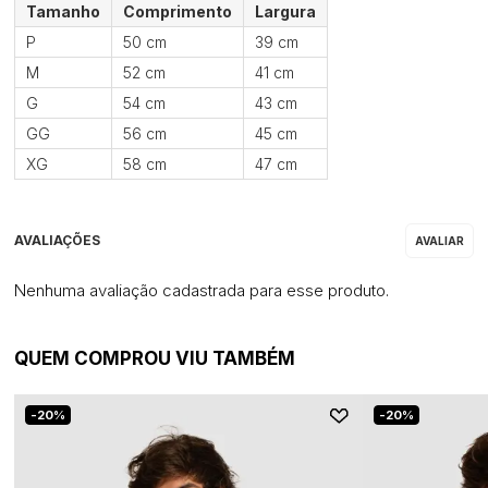
Tamanho
Comprimento
Largura
P
50 cm
39 cm
M
52 cm
41 cm
G
54 cm
43 cm
GG
56 cm
45 cm
XG
58 cm
47 cm
Nenhuma avaliação cadastrada para esse produto.
QUEM COMPROU VIU TAMBÉM
20%
20%