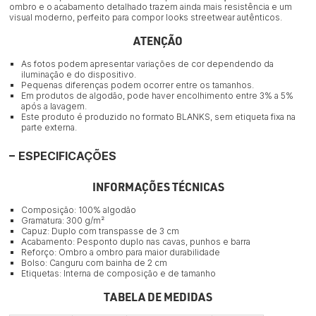
ombro e o acabamento detalhado trazem ainda mais resistência e um
visual moderno, perfeito para compor looks streetwear autênticos.
ATENÇÃO
As fotos podem apresentar variações de cor dependendo da
iluminação e do dispositivo.
Pequenas diferenças podem ocorrer entre os tamanhos.
Em produtos de algodão, pode haver encolhimento entre 3% a 5%
após a lavagem.
Este produto é produzido no formato BLANKS, sem etiqueta fixa na
parte externa.
ESPECIFICAÇÕES
INFORMAÇÕES TÉCNICAS
Composição: 100% algodão
Gramatura: 300 g/m²
Capuz: Duplo com transpasse de 3 cm
Acabamento: Pesponto duplo nas cavas, punhos e barra
Reforço: Ombro a ombro para maior durabilidade
Bolso: Canguru com bainha de 2 cm
Etiquetas: Interna de composição e de tamanho
TABELA DE MEDIDAS