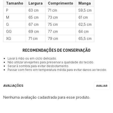
Tamanho
Largura
Comprimento
Manga
P
63 cm
71 cm
59,5 cm
M
65 cm
73 cm
61 cm
G
67 cm
75 cm
62,5 cm
GG
69 cm
77 cm
64 cm
XG
71 cm
79 cm
65,5 cm
RECOMENDAÇÕES DE CONSERVAÇÃO
Lavar à mão ou em ciclo delicado.
Não utilizar alvejantes para preservar a qualidade do tecido.
Secar à sombra para evitar desbotamento.
Passar com ferro em temperatura média para evitar danos ao tecido.
Nenhuma avaliação cadastrada para esse produto.