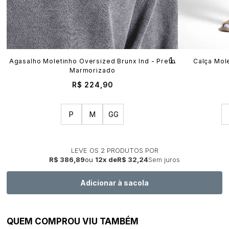
Agasalho Moletinho Oversized Brunx Ind - Preto
Calça Mole
Marmorizado
R$ 224,90
P
M
GG
LEVE OS 2 PRODUTOS
R$ 386,89
12x
R$ 32,24
Sem juros
QUEM COMPROU VIU TAMBÉM