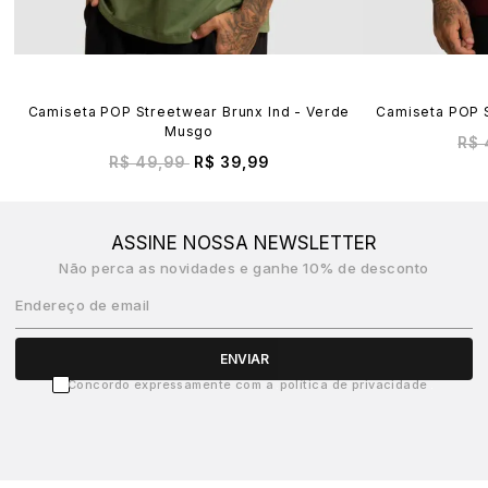
Camiseta POP Streetwear Brunx Ind - Verde
Camiseta POP S
Musgo
R$ 
R$ 49,99
R$ 39,99
ASSINE NOSSA NEWSLETTER
Não perca as novidades e ganhe 10% de desconto
Endereço de email
ENVIAR
Concordo expressamente com a
política de privacidade