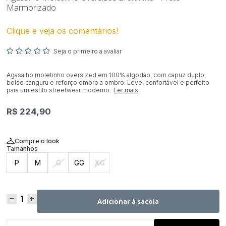
Marmorizado
Clique e veja os comentários!
Seja o primeiro a avaliar
Agasalho moletinho oversized em 100% algodão, com capuz duplo,
bolso canguru e reforço ombro a ombro. Leve, confortável e perfeito
para um estilo streetwear moderno.
Ler mais
R$ 224,90
Compre o look
P
M
G
GG
XG
Adicionar à sacola